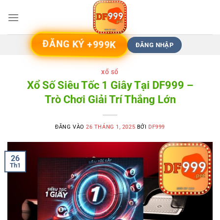
Bỏ
qua
nội
dung
ĐĂNG KÝ +999K
ĐĂNG NHẬP
XỔ SỐ
Xổ Số Siêu Tốc 1 Giây Tại DF999 –
Trò Chơi Giải Trí Thắng Lớn
ĐĂNG VÀO
26 THÁNG 1, 2025
BỞI
DF999
26
Th1