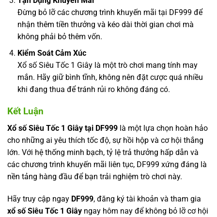
Tận Dụng Khuyến Mãi
Đừng bỏ lỡ các chương trình khuyến mãi tại DF999 để
nhận thêm tiền thưởng và kéo dài thời gian chơi mà
không phải bỏ thêm vốn.
Kiểm Soát Cảm Xúc
Xổ số Siêu Tốc 1 Giây là một trò chơi mang tính may
mắn. Hãy giữ bình tĩnh, không nên đặt cược quá nhiều
khi đang thua để tránh rủi ro không đáng có.
Kết Luận
Xổ số Siêu Tốc 1 Giây tại DF999
là một lựa chọn hoàn hảo
cho những ai yêu thích tốc độ, sự hồi hộp và cơ hội thắng
lớn. Với hệ thống minh bạch, tỷ lệ trả thưởng hấp dẫn và
các chương trình khuyến mãi liên tục, DF999 xứng đáng là
nền tảng hàng đầu để bạn trải nghiệm trò chơi này.
Hãy truy cập ngay
DF999
, đăng ký tài khoản và tham gia
xổ số Siêu Tốc 1 Giây
ngay hôm nay để không bỏ lỡ cơ hội