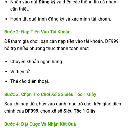
Nhấn vào nút
Đăng ký
và điền các thông tin cá nhân
cần thiết.
Hoàn tất quá trình đăng ký và xác minh tài khoản.
Bước 2: Nạp Tiền Vào Tài Khoản
Để tham gia chơi, bạn cần nạp tiền vào tài khoản. DF999
hỗ trợ nhiều phương thức thanh toán như:
Chuyển khoản ngân hàng.
Ví điện tử.
Thẻ cào điện thoại.
Bước 3: Chọn Trò Chơi Xổ Số Siêu Tốc 1 Giây
Sau khi nạp tiền, hãy vào danh mục trò chơi trên giao diện
chính của
DF999
, chọn
xổ số Siêu Tốc 1 Giây
.
Bước 4: Đặt Cược Và Nhận Kết Quả