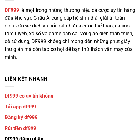
DF999
là một trong những thương hiệu cá cược uy tín hàng
đầu khu vực Châu Á, cung cấp hệ sinh thái giải trí toàn
diện với các dịch vụ nổi bật như cá cược thể thao, casino
trực tuyến, xổ số và game bắn cá. Với giao diện thân thiện,
dễ sử dụng, DF999 không chỉ mang đến những phút giây
thư giãn mà còn tạo cơ hội để bạn thử thách vận may của
mình.
LIÊN KẾT NHANH
Df999 có uy tín không
Tải app df999
Đăng ký df999
Rút tiền df999
Df999 đăng nhập