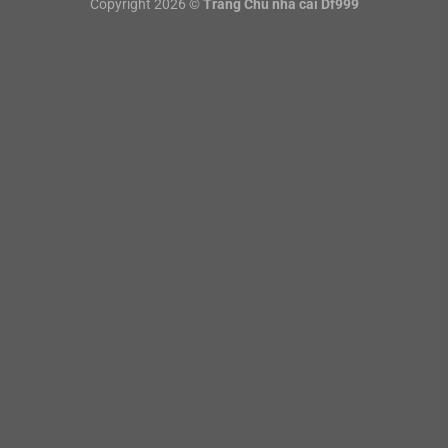
Copyright 2026 ©
Trang Chủ nhà cái Df999