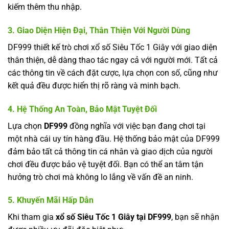
kiếm thêm thu nhập.
3. Giao Diện Hiện Đại, Thân Thiện Với Người Dùng
DF999 thiết kế trò chơi xổ số Siêu Tốc 1 Giây với giao diện
thân thiện, dễ dàng thao tác ngay cả với người mới. Tất cả
các thông tin về cách đặt cược, lựa chọn con số, cũng như
kết quả đều được hiển thị rõ ràng và minh bạch.
4. Hệ Thống An Toàn, Bảo Mật Tuyệt Đối
Lựa chọn
DF999
đồng nghĩa với việc bạn đang chơi tại
một nhà cái uy tín hàng đầu. Hệ thống bảo mật của DF999
đảm bảo tất cả thông tin cá nhân và giao dịch của người
chơi đều được bảo vệ tuyệt đối. Bạn có thể an tâm tận
hưởng trò chơi mà không lo lắng về vấn đề an ninh.
5. Khuyến Mãi Hấp Dẫn
Khi tham gia
xổ số Siêu Tốc 1 Giây tại DF999
, bạn sẽ nhận