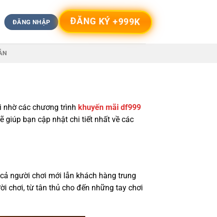
ĐĂNG KÝ +999K
ĐĂNG NHẬP
ẪN
ơi nhờ các chương trình
khuyến mãi df999
 giúp bạn cập nhật chi tiết nhất về các
o cả người chơi mới lẫn khách hàng trung
i chơi, từ tân thủ cho đến những tay chơi