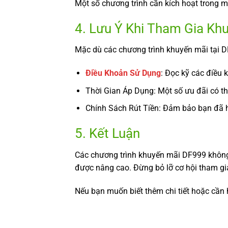
Một số chương trình cần kích hoạt trong 
4. Lưu Ý Khi Tham Gia Kh
Mặc dù các chương trình khuyến mãi tại DF9
Điều Khoản Sử Dụng
: Đọc kỹ các điều 
Thời Gian Áp Dụng: Một số ưu đãi có thờ
Chính Sách Rút Tiền: Đảm bảo bạn đã ho
5. Kết Luận
Các chương trình khuyến mãi DF999 không 
được nâng cao. Đừng bỏ lỡ cơ hội tham gi
Nếu bạn muốn biết thêm chi tiết hoặc cần 