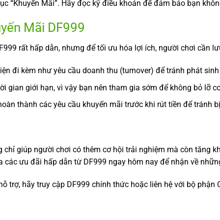
mục “Khuyến Mãi”. Hãy đọc kỹ điều khoản để đảm bảo bạn không 
uyến Mãi DF999
99 rất hấp dẫn, nhưng để tối ưu hóa lợi ích, người chơi cần lư
kiện đi kèm như yêu cầu doanh thu (turnover) để tránh phát sinh
i gian giới hạn, vì vậy bạn nên tham gia sớm để không bỏ lỡ cơ
àn thành các yêu cầu khuyến mãi trước khi rút tiền để tránh bị
chỉ giúp người chơi có thêm cơ hội trải nghiệm mà còn tăng k
a các ưu đãi hấp dẫn từ DF999 ngay hôm nay để nhận về những 
hỗ trợ, hãy truy cập DF999 chính thức hoặc liên hệ với bộ phận