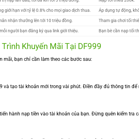
rị nạp lần đầu, tối đa lên tới 5 triệu đồng.
Nạp tối thiểu 200k.
g giới hạn với tỷ lệ 0.8% cho mọi giao dịch thua.
Áp dụng tự động, kh
ắn nhận thưởng lên tới 10 triệu đồng.
Tham gia chơi tối th
ỗi người bạn đăng ký qua link giới thiệu.
Bạn bè cần nạp tối t
 Trình Khuyến Mãi Tại DF999
n mãi, bạn chỉ cần làm theo các bước sau:
 và tạo tài khoản mới trong vài phút. Điền đầy đủ thông tin để
iến hành nạp tiền vào tài khoản của bạn. Đừng quên kiểm tra c